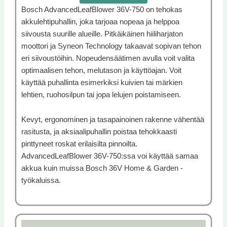
Bosch AdvancedLeafBlower 36V-750 on tehokas
akkulehtipuhallin, joka tarjoaa nopeaa ja helppoa
siivousta suurille alueille. Pitkäikäinen hiiliharjaton
moottori ja Syneon Technology takaavat sopivan tehon
eri siivoustöihin. Nopeudensäätimen avulla voit valita
optimaalisen tehon, melutason ja käyttöajan. Voit
käyttää puhallinta esimerkiksi kuivien tai märkien
lehtien, ruohosilpun tai jopa lelujen poistamiseen.
Kevyt, ergonominen ja tasapainoinen rakenne vähentää
rasitusta, ja aksiaalipuhallin poistaa tehokkaasti
pinttyneet roskat erilaisilta pinnoilta.
AdvancedLeafBlower 36V-750:ssa voi käyttää samaa
akkua kuin muissa Bosch 36V Home & Garden -
työkaluissa.