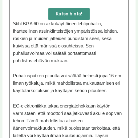
Katso hinta!
Stihl BGA 60 on akkukäyttöinen lehtipuhallin,
ihanteellinen asuinkiinteistöjen ympäristöissä lehtien,
roskien ja muiden jätteiden puhdistamiseen, sekä
kuivissa että märiissä olosuhteissa. Sen
puhallusvoimaa voi säätää portaattomasti
puhdistustehtävän mukaan.
Puhallusputken pituutta voi säätää helposti jopa 16 cm
ilman työkaluja, mikä mahdollistaa mukauttamisen eri
käyttötarkoituksiin ja käyttäjän kehon pituuteen.
EC-elektroniikka takaa energiatehokkaan käytön
varmistaen, että moottori saa jatkuvasti akulle sopivan
tehon. Tämä mahdollistaa alhaisen
äänenvoimakkuuden, mikä puolestaan tarkoittaa, että
laitetta voi käyttää ilman kuulosuojaimia. Täysin