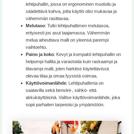
lehtipuhallin, jossa on ergonominen muotoilu ja
säädettävä kahva, jotta käyttö olisi mukavaa ja
vähemmän rasittavaa.
Melutaso
: Tutki lehtipuhaltimen melutasoa,
erityisesti jos asut taajamassa. Vähemmän
melua aiheuttava malli on yleensä parempi
vaihtoehto.
Paino ja koko
: Kevyt ja kompakti lehtipuhallin on
helpompi hallita ja varastoida kuin raskaampi ja
tilavampi malli, joten harkitse käytettävissä
olevaa tilaa ja omaa fyysistä voimaa.
Käyttövoimanlähde
: Lehtipuhaltimia on
saatavilla sekä bensiini-, sähkö- että
akkukäyttöisinä. Valitse käyttövoimanlähde, joka
sopii parhaiten tarpeisiisi ja ympäristöön.