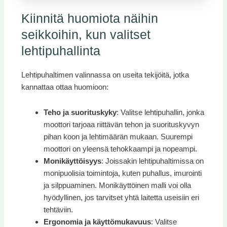
Kiinnitä huomiota näihin
seikkoihin, kun valitset
lehtipuhallinta
Lehtipuhaltimen valinnassa on useita tekijöitä, jotka
kannattaa ottaa huomioon:
Teho ja suorituskyky
: Valitse lehtipuhallin, jonka
moottori tarjoaa riittävän tehon ja suorituskyvyn
pihan koon ja lehtimäärän mukaan. Suurempi
moottori on yleensä tehokkaampi ja nopeampi.
Monikäyttöisyys
: Joissakin lehtipuhaltimissa on
monipuolisia toimintoja, kuten puhallus, imurointi
ja silppuaminen. Monikäyttöinen malli voi olla
hyödyllinen, jos tarvitset yhtä laitetta useisiin eri
tehtäviin.
Ergonomia ja käyttömukavuus
: Valitse