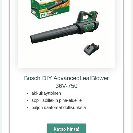
Bosch DIY AdvancedLeafBlower
36V-750
akkukäyttöinen
sopii isoillekin piha-alueille
paljon säätömahdollisuuksia
Katso hinta!