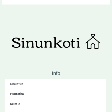
Info
Sisustus
Puutarha
Keittiö