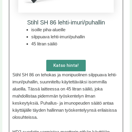
Stihl SH 86 lehti-imuri/puhallin
isoille piha-alueille
silppuava lehti-imuri/puhallin
45 litran säiliö
Katso hinta!
Stihl SH 86 on tehokas ja monipuolinen silppuava lehti-
imuri/puhallin, suunniteltu käytettäväksi isommilla
alueilla. Tässä laitteessa on 45 litran säiliö, joka
mahdollistaa pidemmän työskentelyn ilman
keskeytyksiä. Puhallus- ja imunopeuden säätö antaa
käyttäjälle täyden hallinnan työskentelyynsä erilaisissa
olosuhteissa.
HD2-suodatin varmistaa moottorin pitkän käyttöiän