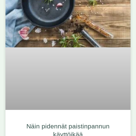
Näin pidennät paistinpannun
käyttöikää