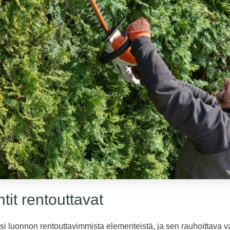
tit rentouttavat
ksi luonnon rentouttavimmista elementeistä, ja sen rauhoittava v