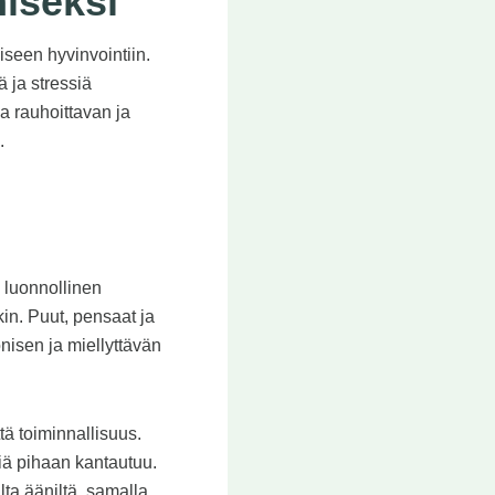
iseksi
iseen hyvinvointiin.
ä ja stressiä
a rauhoittavan ja
.
 luonnollinen
in. Puut, pensaat ja
isen ja miellyttävän
tä toiminnallisuus.
niä pihaan kantautuu.
lta ääniltä, samalla