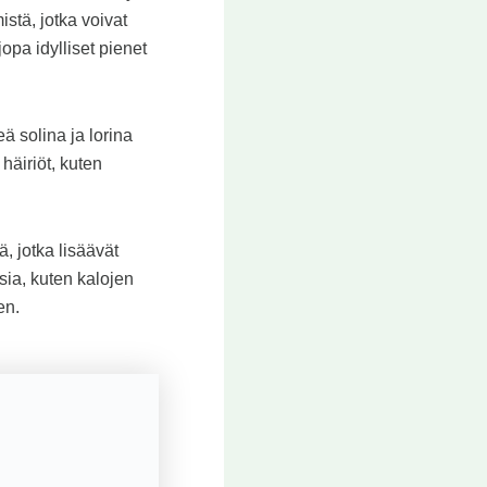
stä, jotka voivat
opa idylliset pienet
ä solina ja lorina
häiriöt, kuten
, jotka lisäävät
ia, kuten kalojen
en.