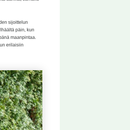
en sijoittelun
lhäältä päin, kun
mpänä maanpintaa.
n erilaisiin