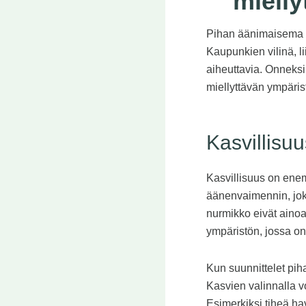
miell
Pihan äänimaisema vo
Kaupunkien vilinä, li
aiheuttavia. Onneksi
miellyttävän ympäris
Kasvillis
Kasvillisuus on enem
äänenvaimennin, joka
nurmikko eivät aino
ympäristön, jossa o
Kun suunnittelet piha
Kasvien valinnalla vo
Esimerkiksi tiheä hav