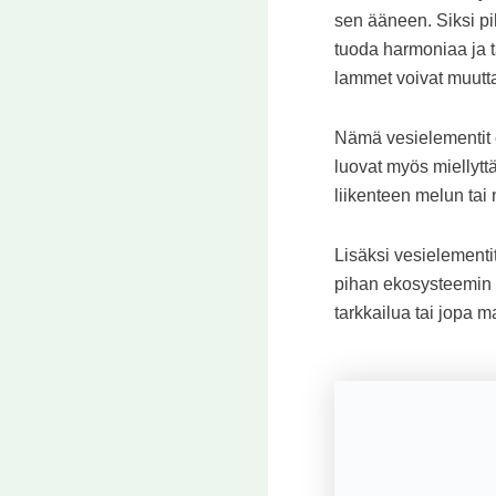
sen ääneen. Siksi pi
tuoda harmoniaa ja ta
lammet voivat muutt
Nämä vesielementit e
luovat myös miellytt
liikenteen melun tai 
Lisäksi vesielementit
pihan ekosysteemin m
tarkkailua tai jopa m