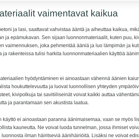
eriaalit vaimentavat kaikua
etoni ja lasi, saattavat vahvistaa ääntä ja aiheuttaa kaikua, mik
n ja epämukavan. Sen sijaan luonnonmateriaalit, kuten puu, kivi 
en vaimennuksen, joka pehmentää ääniä ja luo lämpimän ja kuts
a ja rakenteissa tulisi harkita luonnonmateriaalien käyttöä ään
materiaalien hyödyntäminen ei ainoastaan vähennä äänien kaiu
alista houkuttelevuutta ja luovat luonnollisen yhteyden ympär
eet, kivipolkuja tai savitiiliseinät voivat kaikki auttaa vähent
tta ja parantamaan sen akustista laatua.
 käyttö ei ainoastaan paranna äänimaisemaa, vaan se myös li
nollista kauneutta. Ne voivat luoda tunnelman, jossa ihmiset voiv
luonnosta ilman häiritseviä äänihäiriöitä. Lisäksi ne voivat edi