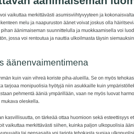
yttävän äänimaiseman luom
i vaikuttaa merkittävästi asumisviihtyvyyteen ja kokonaisvalta
ikenteen melu ja naapuruston äänet voivat joskus olla häiritsevi
 pihan äänimaiseman suunnittelulla ja muokkaamisella voi luod
tön, jossa voi rentoutua ja nauttia ulkoilmasta täysin siemauksin
uus äänenvaimentimena
män kuin vain vihreä koriste piha-alueilla. Se on myös tehokas
 tarjoaa monipuolisia hyötyjä niin asukkaille kuin ympäristöllek
astaan pehmentä ääniä ympärillään, vaan ne myös luovat harmon
n mukava oleskella.
n kasvillisuutta, on tärkeää ottaa huomioon sekä esteettisyys et
it vaikuttaa merkittävästi siihen, kuinka paljon ulkopuolisia ää
upuuaita tai pensasaita voi tarjota tehokasta suojaa ulkopuolisi