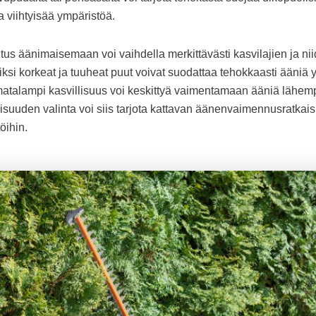
a viihtyisää ympäristöä.
tus äänimaisemaan voi vaihdella merkittävästi kasvilajien ja niid
iksi korkeat ja tuuheat puut voivat suodattaa tehokkaasti ääniä y
 matalampi kasvillisuus voi keskittyä vaimentamaan ääniä lähe
isuuden valinta voi siis tarjota kattavan äänenvaimennusratkaisu
öihin.