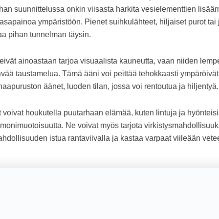
han suunnittelussa onkin viisasta harkita vesielementtien lisäämi
sapainoa ympäristöön. Pienet suihkulähteet, hiljaiset purot tai j
aa pihan tunnelman täysin.
ivät ainoastaan tarjoa visuaalista kauneutta, vaan niiden lempe
ävää taustamelua. Tämä ääni voi peittää tehokkaasti ympäröivät 
naapuruston äänet, luoden tilan, jossa voi rentoutua ja hiljentyä.
 voivat houkutella puutarhaan elämää, kuten lintuja ja hyönteisiä
onimuotoisuutta. Ne voivat myös tarjota virkistysmahdollisuuks
ahdollisuuden istua rantaviivalla ja kastaa varpaat viileään vete