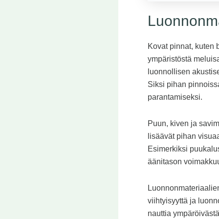
Luonnonmat
Kovat pinnat, kuten b
ympäristöstä meluisa
luonnollisen akustis
Siksi pihan pinnoiss
parantamiseksi.
Puun, kiven ja savi
lisäävät pihan visua
Esimerkiksi puukalust
äänitason voimakkuu
Luonnonmateriaalien
viihtyisyyttä ja luon
nauttia ympäröivästä 