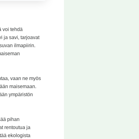
ä voi tehdä
ja savi, tarjoavat
uvan ilmapiirin.
imaiseman
ntaa, vaan ne myös
öivään maisemaan.
ämään ympäristön
sää pihan
at rentoutua ja
stää ekologista