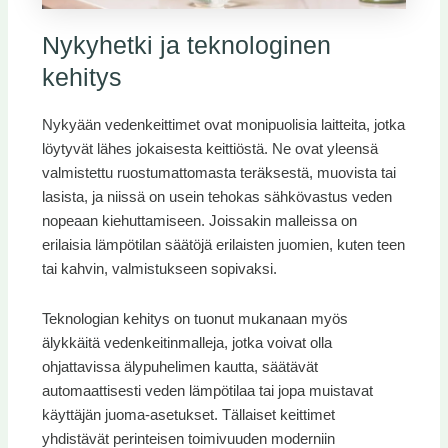
Nykyhetki ja teknologinen
kehitys
Nykyään vedenkeittimet ovat monipuolisia laitteita, jotka
löytyvät lähes jokaisesta keittiöstä. Ne ovat yleensä
valmistettu ruostumattomasta teräksestä, muovista tai
lasista, ja niissä on usein tehokas sähkövastus veden
nopeaan kiehuttamiseen. Joissakin malleissa on
erilaisia lämpötilan säätöjä erilaisten juomien, kuten teen
tai kahvin, valmistukseen sopivaksi.
Teknologian kehitys on tuonut mukanaan myös
älykkäitä vedenkeitinmalleja, jotka voivat olla
ohjattavissa älypuhelimen kautta, säätävät
automaattisesti veden lämpötilaa tai jopa muistavat
käyttäjän juoma-asetukset. Tällaiset keittimet
yhdistävät perinteisen toimivuuden moderniin